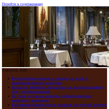
Перейти к содержимому
9 августа, 2026
Родителей предупредили о вреде для детей от
некоторых сказок и мультиков
Психолог Акимкина рассказала, как выстроить режим
дня у первоклассников
Не грязь, а нужные микробы: собаки укрепляют
иммунитет младенцев
Россиянам назвали список лекарств для детской аптечки