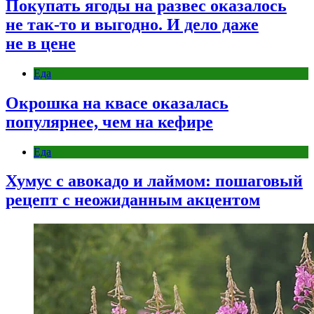
Покупать ягоды на развес оказалось
не так-то и выгодно. И дело даже
не в цене
Еда
Окрошка на квасе оказалась
популярнее, чем на кефире
Еда
Хумус с авокадо и лаймом: пошаговый
рецепт с неожиданным акцентом