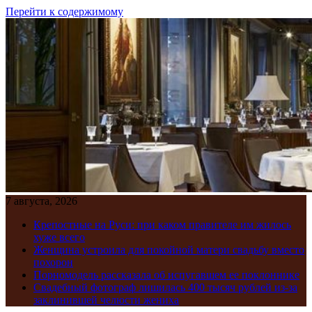
Перейти к содержимому
7 августа, 2026
Крепостные на Руси: при каком правителе им жилось
хуже всего
Женщина устроила для покойной матери свадьбу вместо
похорон
Порномодель рассказала об испугавшем ее поклоннике
Свадебный фотограф лишилась 400 тысяч рублей из-за
заклинившей челюсти жениха