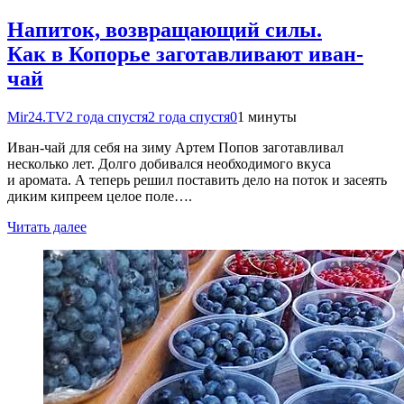
Напиток, возвращающий силы.
Как в Копорье заготавливают иван-
чай
Mir24.TV
2 года спустя
2 года спустя
0
1 минуты
Иван-чай для себя на зиму Артем Попов заготавливал
несколько лет. Долго добивался необходимого вкуса
и аромата. А теперь решил поставить дело на поток и засеять
диким кипреем целое поле….
Читать далее