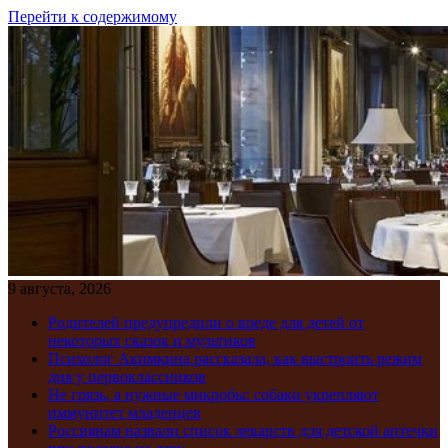
Перейти к содержимому
9 августа, 2026
Родителей предупредили о вреде для детей от
некоторых сказок и мультиков
Психолог Акимкина рассказала, как выстроить режим
дня у первоклассников
Не грязь, а нужные микробы: собаки укрепляют
иммунитет младенцев
Россиянам назвали список лекарств для детской аптечки