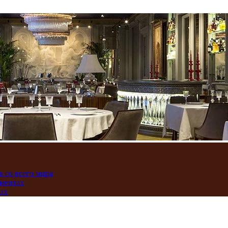
 со всего мира
аментах
нах