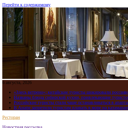
Перейти к содержимому
6 августа, 2026
«Здесь ветрено»: китайские туристы шокировали россиян
Названы блюда сибирской кухни, привлекающие туристов
Российские туристы стали чаще останавливаться в апарт
В Анапе запретили туристам плавать в море на катамара
Ресторан
Новостная рассылка