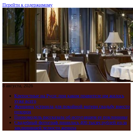
Перейти к содержимому
8 августа, 2026
Крепостные на Руси: при каком правителе им жилось
хуже всего
Женщина устроила для покойной матери свадьбу вместо
похорон
Порномодель рассказала об испугавшем ее поклоннике
Свадебный фотограф лишилась 400 тысяч рублей из-за
заклинившей челюсти жениха