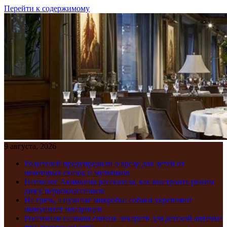
Перейти к содержимому
9 августа, 2026
Родителей предупредили о вреде для детей от
некоторых сказок и мультиков
Психолог Акимкина рассказала, как выстроить режим
дня у первоклассников
Не грязь, а нужные микробы: собаки укрепляют
иммунитет младенцев
Россиянам назвали список лекарств для детской аптечки