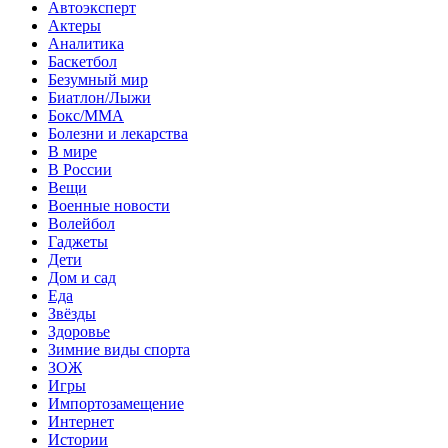
Автоэксперт
Актеры
Аналитика
Баскетбол
Безумный мир
Биатлон/Лыжи
Бокс/MMA
Болезни и лекарства
В мире
В России
Вещи
Военные новости
Волейбол
Гаджеты
Дети
Дом и сад
Еда
Звёзды
Здоровье
Зимние виды спорта
ЗОЖ
Игры
Импортозамещение
Интернет
Истории