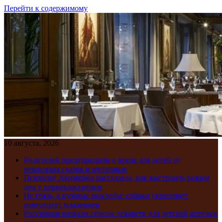
Перейти к содержимому
10 августа, 2026
Родителей предупредили о вреде для детей от
некоторых сказок и мультиков
Психолог Акимкина рассказала, как выстроить режим
дня у первоклассников
Не грязь, а нужные микробы: собаки укрепляют
иммунитет младенцев
Россиянам назвали список лекарств для детской аптечки