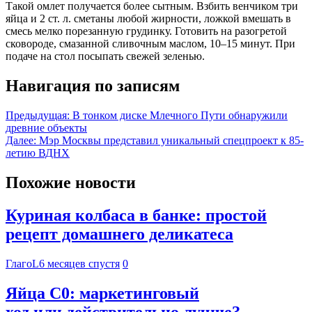
Такой омлет получается более сытным. Взбить венчиком три
яйца и 2 ст. л. сметаны любой жирности, ложкой вмешать в
смесь мелко порезанную грудинку. Готовить на разогретой
сковороде, смазанной сливочным маслом, 10–15 минут. При
подаче на стол посыпать свежей зеленью.
Навигация по записям
Предыдущая:
В тонком диске Млечного Пути обнаружили
древние объекты
Далее:
Мэр Москвы представил уникальный спецпроект к 85-
летию ВДНХ
Похожие новости
Куриная колбаса в банке: простой
рецепт домашнего деликатеса
ГлагоL
6 месяцев спустя
0
Яйца С0: маркетинговый
ход или действительно лучше?