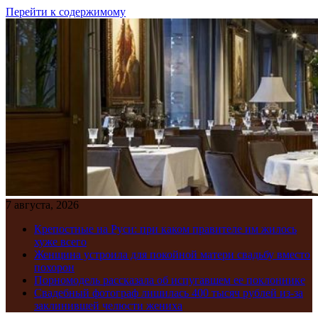
Перейти к содержимому
7 августа, 2026
Крепостные на Руси: при каком правителе им жилось
хуже всего
Женщина устроила для покойной матери свадьбу вместо
похорон
Порномодель рассказала об испугавшем ее поклоннике
Свадебный фотограф лишилась 400 тысяч рублей из-за
заклинившей челюсти жениха