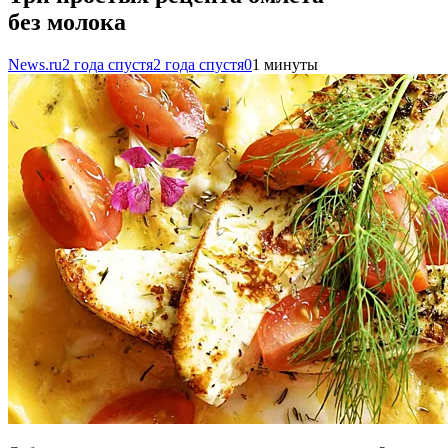
без молока
News.ru
2 года спустя
2 года спустя
0
1 минуты