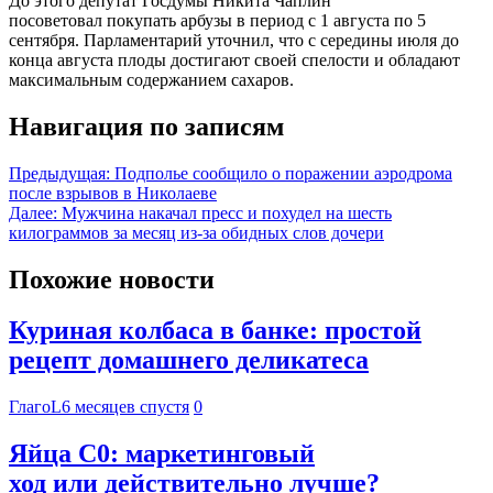
До этого депутат Госдумы Никита Чаплин
посоветовал покупать арбузы в период с 1 августа по 5
сентября. Парламентарий уточнил, что с середины июля до
конца августа плоды достигают своей спелости и обладают
максимальным содержанием сахаров.
Навигация по записям
Предыдущая:
Подполье сообщило о поражении аэродрома
после взрывов в Николаеве
Далее:
Мужчина накачал пресс и похудел на шесть
килограммов за месяц из-за обидных слов дочери
Похожие новости
Куриная колбаса в банке: простой
рецепт домашнего деликатеса
ГлагоL
6 месяцев спустя
0
Яйца С0: маркетинговый
ход или действительно лучше?