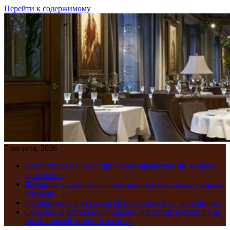
Перейти к содержимому
7 августа, 2026
Крепостные на Руси: при каком правителе им жилось
хуже всего
Женщина устроила для покойной матери свадьбу вместо
похорон
Порномодель рассказала об испугавшем ее поклоннике
Свадебный фотограф лишилась 400 тысяч рублей из-за
заклинившей челюсти жениха