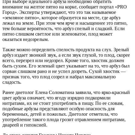
При выборе идеального арбуза необходимо обратить
внимание на желтое пятно на корке, сообщает портал «PRO
Город». Эксперты утверждают, что это так называемое
«земляное пятно», которое образуется на месте, где арбуз
лежал на земле. При этом чем ярче и насыщеннее это пятно,
тем больше вероятность, что арбуз спелый и сладкий. Если
пятно слишком светлое или зеленоватое, плод может
оказаться недозрелым.
Также можно определить спелость продукта на слух. Зрелый
арбуз издает звонкий звук, а если звук глухой, то плод, скорее
всего, перезрел или недозрел. Кроме того, хвостик должен
быть сухим. Его зеленый цвет указывает на то, что арбуз был
сорван слишком рано и не успел дозреть. Сухой хвостик —
признак того, что плод созрел и набрал максимальную
сладость.
Ранее диетолог Елена Соломатина заявила, что ярко-красный
цвет арбуза означает, что ягоду изрядно подкормили
нитратами, их не стоит употреблять в пищу. По ее словам,
подобные арбузы представляют особую опасность для
беременных, детей и пожилых. Диетолог отметила, что
употребление такого плода грозит отравлением нитратами,
диареей и гипоксией.