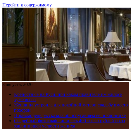
Перейти к содержимому
8 августа, 2026
Крепостные на Руси: при каком правителе им жилось
хуже всего
Женщина устроила для покойной матери свадьбу вместо
похорон
Порномодель рассказала об испугавшем ее поклоннике
Свадебный фотограф лишилась 400 тысяч рублей из-за
заклинившей челюсти жениха