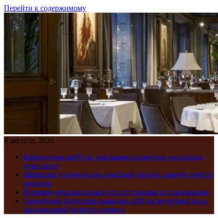
Перейти к содержимому
8 августа, 2026
Крепостные на Руси: при каком правителе им жилось
хуже всего
Женщина устроила для покойной матери свадьбу вместо
похорон
Порномодель рассказала об испугавшем ее поклоннике
Свадебный фотограф лишилась 400 тысяч рублей из-за
заклинившей челюсти жениха