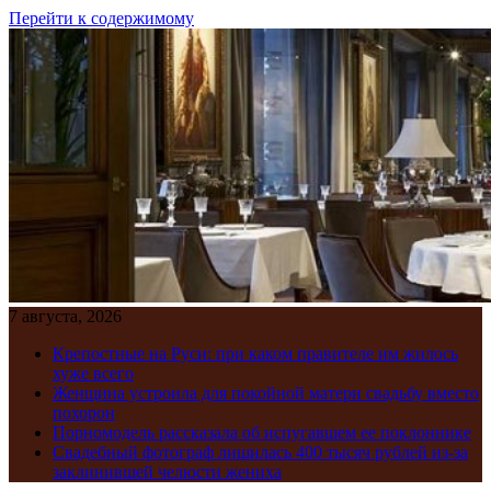
Перейти к содержимому
7 августа, 2026
Крепостные на Руси: при каком правителе им жилось
хуже всего
Женщина устроила для покойной матери свадьбу вместо
похорон
Порномодель рассказала об испугавшем ее поклоннике
Свадебный фотограф лишилась 400 тысяч рублей из-за
заклинившей челюсти жениха