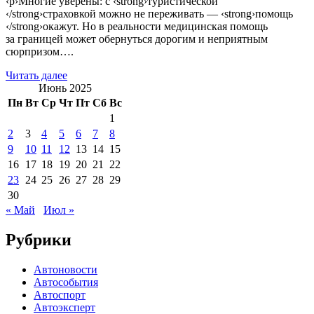
‹p›Многие уверены: с ‹strong›туристической
‹/strong›страховкой можно не переживать — ‹strong›помощь
‹/strong›окажут. Но в реальности медицинская помощь
за границей может обернуться дорогим и неприятным
сюрпризом….
Читать далее
Июнь 2025
Пн
Вт
Ср
Чт
Пт
Сб
Вс
1
2
3
4
5
6
7
8
9
10
11
12
13
14
15
16
17
18
19
20
21
22
23
24
25
26
27
28
29
30
« Май
Июл »
Рубрики
Автоновости
Автособытия
Автоспорт
Автоэксперт