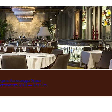
едить Александра Усика
 регламента АПЛ — The Sun