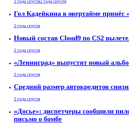
2 года спустя
2 года спустя
Гол Кадейкина в овертайме принёс 
2 года спустя
Новый состав Cloud9 по CS2 вылетел
2 года спустя
«Ленинград» выпустят новый альбо
2 года спустя
Средний размер автокредитов снизи
2 года спустя
«Досье»: диспетчеры сообщили пило
письмо о бомбе