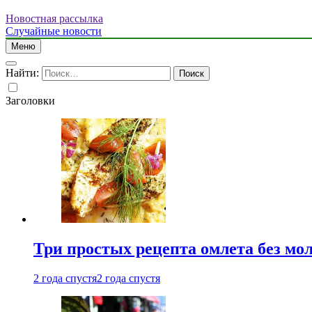
Новостная рассылка
Случайные новости
Меню
Найти:
Заголовки
Три простых рецепта омлета без мо
2 года спустя
2 года спустя