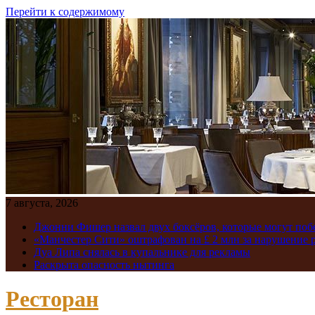
Перейти к содержимому
7 августа, 2026
Джонни Фишер назвал двух боксёров, которые могут поб
«Манчестер Сити» оштрафован на £ 2 млн за нарушение
Дуа Липа снялась в купальнике для рекламы
Раскрыта опасность нытинга
Ресторан