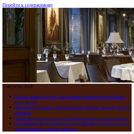
Перейти к содержимому
7 августа, 2026
Крепостные на Руси: при каком правителе им жилось
хуже всего
Женщина устроила для покойной матери свадьбу вместо
похорон
Порномодель рассказала об испугавшем ее поклоннике
Свадебный фотограф лишилась 400 тысяч рублей из-за
заклинившей челюсти жениха