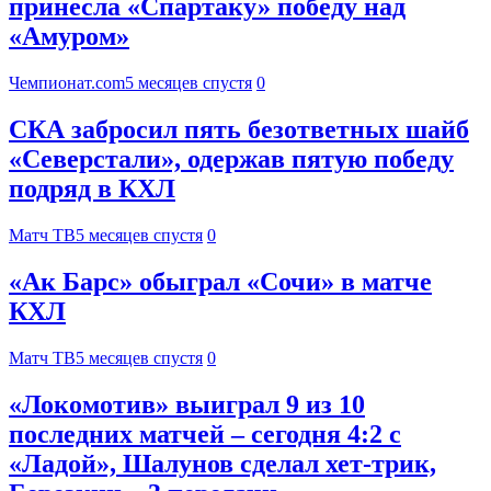
принесла «Спартаку» победу над
«Амуром»
Чемпионат.com
5 месяцев спустя
0
СКА забросил пять безответных шайб
«Северстали», одержав пятую победу
подряд в КХЛ
Матч ТВ
5 месяцев спустя
0
«Ак Барс» обыграл «Сочи» в матче
КХЛ
Матч ТВ
5 месяцев спустя
0
«Локомотив» выиграл 9 из 10
последних матчей – сегодня 4:2 с
«Ладой», Шалунов сделал хет-трик,