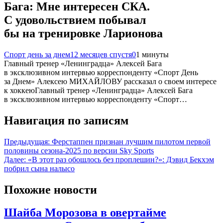
Бага: Мне интересен СКА.
С удовольствием побывал
бы на тренировке Ларионова
Спорт день за днем
12 месяцев спустя
0
1 минуты
Главный тренер «Ленинградца» Алексей Бага
в эксклюзивном интервью корреспонденту «Спорт День
за Днем» Алексею МИХАЙЛОВУ рассказал о своем интересе
к хоккеюГлавный тренер «Ленинградца» Алексей Бага
в эксклюзивном интервью корреспонденту «Спорт…
Навигация по записям
Предыдущая:
Ферстаппен признан лучшим пилотом первой
половины сезона-2025 по версии Sky Sports
Далее:
«В этот раз обошлось без проплешин?»: Дэвид Бекхэм
побрил сына налысо
Похожие новости
Шайба Морозова в овертайме