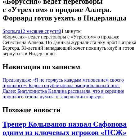
«Боруссия» ведет переговоры
с «Утрехтом» о продаже Аллера.
Форвард готов уехать в Нидерланды
Sports.ru
12 месяцев спустя
0
1 минуты
«Боруссия» ведет переговоры с «Утрехтом» о продаже
Себастьяна Аллера. По данным журналиста Sky Sport Патрика
Бергера, 31-летний нападающий хочет покинуть клуб и готов
вернуться в Нидерланды.
Навигация по записям
Предыдущая:
«Я не горжусь каждым мгновением своего
прошлого». Бадоса опубликовала эмоциональный пост
Далее:
Биатлонистка Каплина рассказала, что в середине
прошлого сезона думала о завершении карьеры
Похожие новости
Тренер Колыванов назвал Сафонова
одним из ключевых игроков «ПСЖ»