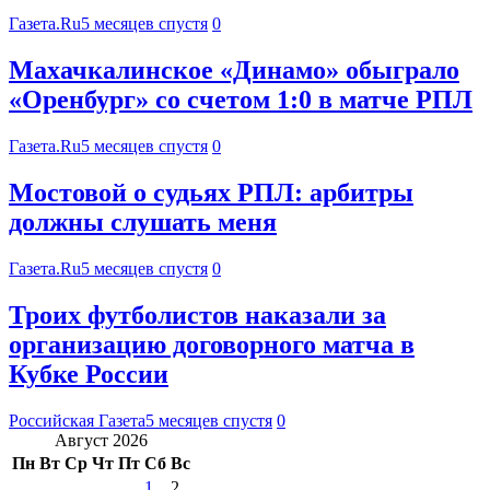
Газета.Ru
5 месяцев спустя
0
Махачкалинское «Динамо» обыграло
«Оренбург» со счетом 1:0 в матче РПЛ
Газета.Ru
5 месяцев спустя
0
Мостовой о судьях РПЛ: арбитры
должны слушать меня
Газета.Ru
5 месяцев спустя
0
Троих футболистов наказали за
организацию договорного матча в
Кубке России
Российская Газета
5 месяцев спустя
0
Август 2026
Пн
Вт
Ср
Чт
Пт
Сб
Вс
1
2