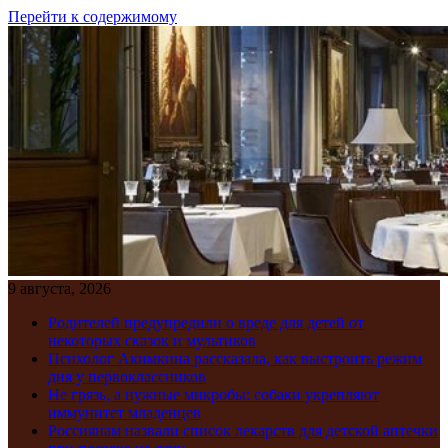
Перейти к содержимому
9 августа, 2026
Родителей предупредили о вреде для детей от
некоторых сказок и мультиков
Психолог Акимкина рассказала, как выстроить режим
дня у первоклассников
Не грязь, а нужные микробы: собаки укрепляют
иммунитет младенцев
Россиянам назвали список лекарств для детской аптечки