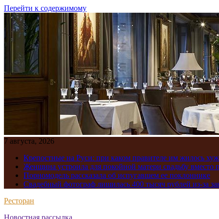
Перейти к содержимому
7 августа, 2026
Крепостные на Руси: при каком правителе им жилось хуж
Женщина устроила для покойной матери свадьбу вместо 
Порномодель рассказала об испугавшем ее поклоннике
Свадебный фотограф лишилась 400 тысяч рублей из-за з
Ресторан
Новостная рассылка