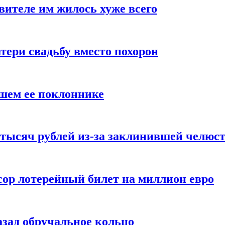
вителе им жилось хуже всего
ери свадьбу вместо похорон
вшем ее поклоннике
тысяч рублей из-за заклинившей челюс
сор лотерейный билет на миллион евро
азад обручальное кольцо