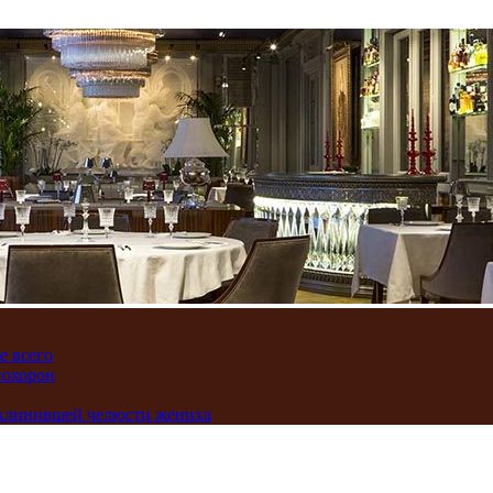
е всего
похорон
аклинившей челюсти жениха