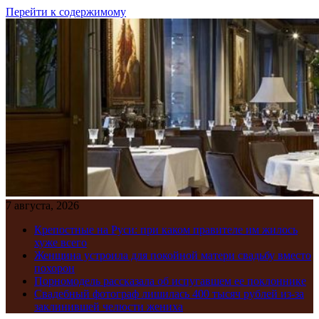
Перейти к содержимому
7 августа, 2026
Крепостные на Руси: при каком правителе им жилось
хуже всего
Женщина устроила для покойной матери свадьбу вместо
похорон
Порномодель рассказала об испугавшем ее поклоннике
Свадебный фотограф лишилась 400 тысяч рублей из-за
заклинившей челюсти жениха