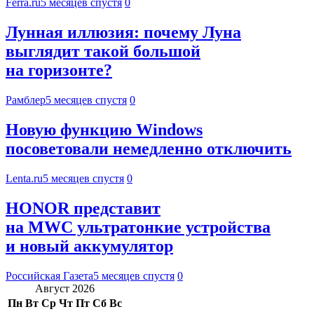
Ferra.ru
5 месяцев спустя
0
Лунная иллюзия: почему Луна
выглядит такой большой
на горизонте?
Рамблер
5 месяцев спустя
0
Новую функцию Windows
посоветовали немедленно отключить
Lenta.ru
5 месяцев спустя
0
HONOR представит
на MWC ультратонкие устройства
и новый аккумулятор
Российская Газета
5 месяцев спустя
0
Август 2026
Пн
Вт
Ср
Чт
Пт
Сб
Вс