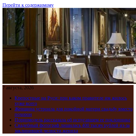
Перейти к содержимому
7 августа, 2026
Крепостные на Руси: при каком правителе им жилось
хуже всего
Женщина устроила для покойной матери свадьбу вместо
похорон
Порномодель рассказала об испугавшем ее поклоннике
Свадебный фотограф лишилась 400 тысяч рублей из-за
заклинившей челюсти жениха