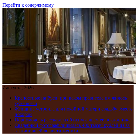
Перейти к содержимому
7 августа, 2026
Крепостные на Руси: при каком правителе им жилось
хуже всего
Женщина устроила для покойной матери свадьбу вместо
похорон
Порномодель рассказала об испугавшем ее поклоннике
Свадебный фотограф лишилась 400 тысяч рублей из-за
заклинившей челюсти жениха