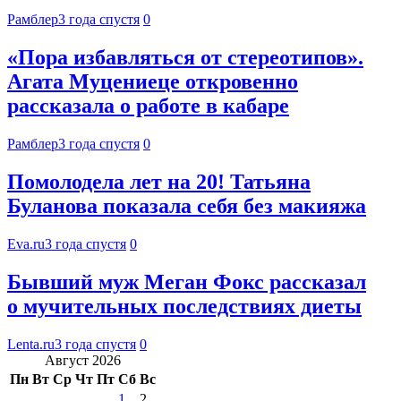
Рамблер
3 года спустя
0
«Пора избавляться от стереотипов».
Агата Муцениеце откровенно
рассказала о работе в кабаре
Рамблер
3 года спустя
0
Помолодела лет на 20! Татьяна
Буланова показала себя без макияжа
Eva.ru
3 года спустя
0
Бывший муж Меган Фокс рассказал
о мучительных последствиях диеты
Lenta.ru
3 года спустя
0
Август 2026
Пн
Вт
Ср
Чт
Пт
Сб
Вс
1
2