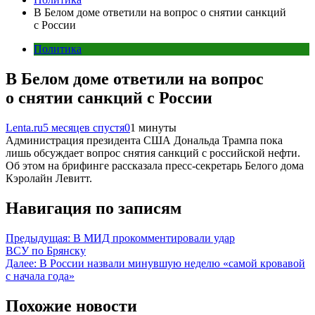
В Белом доме ответили на вопрос о снятии санкций
с России
Политика
В Белом доме ответили на вопрос
о снятии санкций с России
Lenta.ru
5 месяцев спустя
0
1 минуты
Администрация президента США Дональда Трампа пока
лишь обсуждает вопрос снятия санкций с российской нефти.
Об этом на брифинге рассказала пресс-секретарь Белого дома
Кэролайн Левитт.
Навигация по записям
Предыдущая:
В МИД прокомментировали удар
ВСУ по Брянску
Далее:
В России назвали минувшую неделю «самой кровавой
с начала года»
Похожие новости