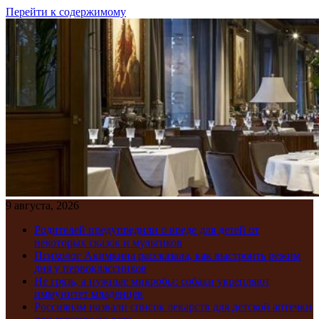
Перейти к содержимому
9 августа, 2026
Родителей предупредили о вреде для детей от
некоторых сказок и мультиков
Психолог Акимкина рассказала, как выстроить режим
дня у первоклассников
Не грязь, а нужные микробы: собаки укрепляют
иммунитет младенцев
Россиянам назвали список лекарств для детской аптечки