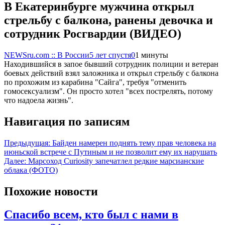
В Екатеринбурге мужчина открыл
стрельбу с балкона, ранены девочка и
сотрудник Росгвардии (ВИДЕО)
NEWSru.com :: В России
5 лет спустя
0
1 минуты
Находившийся в запое бывший сотрудник полиции и ветеран
боевых действий взял заложника и открыл стрельбу с балкона
по прохожим из карабина "Сайга", требуя "отменить
гомосексуализм". Он просто хотел "всех пострелять, потому
что надоела жизнь".
Навигация по записям
Предыдущая:
Байден намерен поднять тему прав человека на
июньской встрече с Путиным и не позволит ему их нарушать
Далее:
Марсоход Curiosity запечатлел редкие марсианские
облака (ФОТО)
Похожие новости
Спасибо всем, кто был с нами в