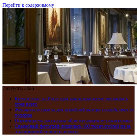
Перейти к содержимому
7 августа, 2026
Крепостные на Руси: при каком правителе им жилось
хуже всего
Женщина устроила для покойной матери свадьбу вместо
похорон
Порномодель рассказала об испугавшем ее поклоннике
Свадебный фотограф лишилась 400 тысяч рублей из-за
заклинившей челюсти жениха