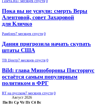
Газета.Ru
7 месяцев спустя
0
Пока вы не уснули: смерть Веры
Алентовой, совет Захаровой
для Кличко
Рамблер
7 месяцев спустя
0
Дания пригрозила начать скупать
штаты США
ТВ Центр
7 месяцев спустя
0
Bild: глава Минобороны Писториус
остаётся самым популярным
политиком в ФРГ
RT на русском
7 месяцев спустя
0
Август 2026
Пн
Вт
Ср
Чт
Пт
Сб
Вс