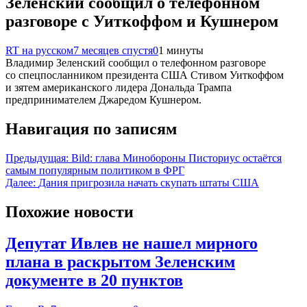
Зеленский сообщил о телефонном
разговоре с Уиткоффом и Кушнером
RT на русском
7 месяцев спустя
0
1 минуты
Владимир Зеленский сообщил о телефонном разговоре
со спецпосланником президента США Стивом Уиткоффом
и зятем американского лидера Дональда Трампа
предпринимателем Джаредом Кушнером.
Навигация по записям
Предыдущая:
Bild: глава Минобороны Писториус остаётся
самым популярным политиком в ФРГ
Далее:
Дания пригрозила начать скупать штаты США
Похожие новости
Депутат Ивлев не нашел мирного
плана в раскрытом Зеленским
документе в 20 пунктов