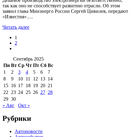
Дешевое производство электроэнергии безответственно,
так как оно не способствует развитию отрасли. Об этом
заявил глава Минэнерго России Сергей Цивилев, передают
«Известия»….
Читать далее
1
2
Сентябрь 2025
Пн
Вт
Ср
Чт
Пт
Сб
Вс
1
2
3
4
5
6
7
8
9
10
11
12
13
14
15
16
17
18
19
20
21
22
23
24
25
26
27
28
29
30
« Авг
Окт »
Рубрики
Автоновости
Автособытия