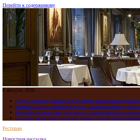
Перейти к содержимому
6 августа, 2026
«Здесь ветрено»: китайские туристы шокировали россиян
Названы блюда сибирской кухни, привлекающие туристов
Российские туристы стали чаще останавливаться в апарт
В Анапе запретили туристам плавать в море на катамара
Ресторан
Новостная рассылка