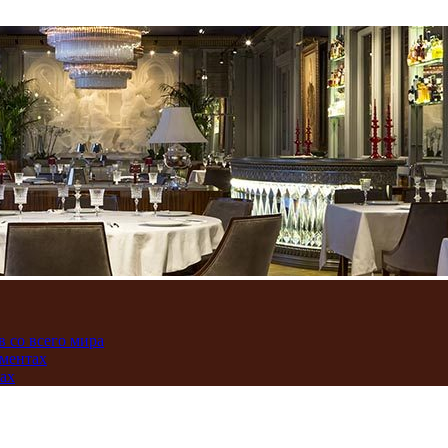
 со всего мира
аментах
нах