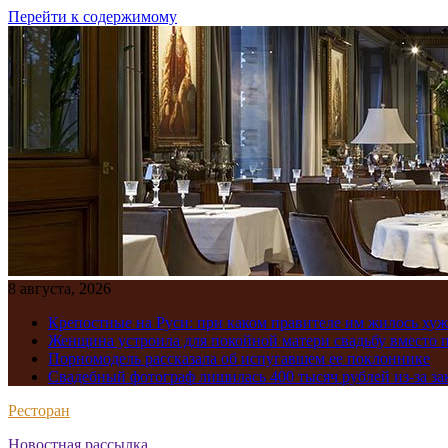
Перейти к содержимому
8 августа, 2026
Крепостные на Руси: при каком правителе им жилось хуж
Женщина устроила для покойной матери свадьбу вместо 
Порномодель рассказала об испугавшем ее поклоннике
Свадебный фотограф лишилась 400 тысяч рублей из-за з
Ресторан
Новостная рассылка