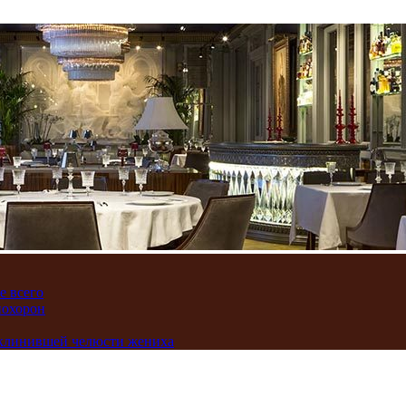
е всего
похорон
аклинившей челюсти жениха