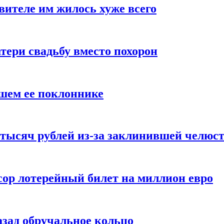
вителе им жилось хуже всего
ери свадьбу вместо похорон
вшем ее поклоннике
тысяч рублей из-за заклинившей челюс
сор лотерейный билет на миллион евро
азад обручальное кольцо